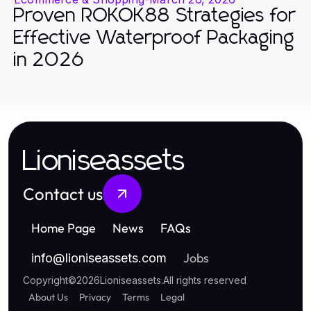
Proven ROKOK88 Strategies for
Effective Waterproof Packaging
in 2026
Lioniseassets
Contact us
Home Page
News
FAQs
Jobs
info
@
lioniseassets.com
Copyright
©
2026
Lioniseassets
.
All rights reserved
About Us
Privacy
Terms
Legal