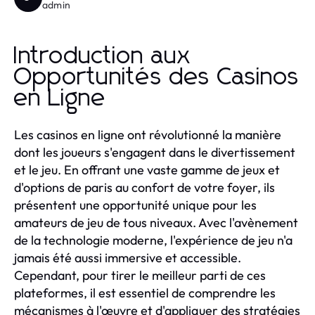
admin
Introduction aux
Opportunités des Casinos
en Ligne
Les casinos en ligne ont révolutionné la manière
dont les joueurs s'engagent dans le divertissement
et le jeu. En offrant une vaste gamme de jeux et
d'options de paris au confort de votre foyer, ils
présentent une opportunité unique pour les
amateurs de jeu de tous niveaux. Avec l'avènement
de la technologie moderne, l'expérience de jeu n'a
jamais été aussi immersive et accessible.
Cependant, pour tirer le meilleur parti de ces
plateformes, il est essentiel de comprendre les
mécanismes à l'œuvre et d'appliquer des stratégies