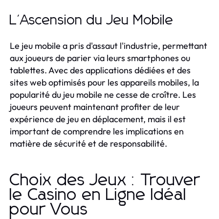
L'Ascension du Jeu Mobile
Le jeu mobile a pris d'assaut l'industrie, permettant
aux joueurs de parier via leurs smartphones ou
tablettes. Avec des applications dédiées et des
sites web optimisés pour les appareils mobiles, la
popularité du jeu mobile ne cesse de croître. Les
joueurs peuvent maintenant profiter de leur
expérience de jeu en déplacement, mais il est
important de comprendre les implications en
matière de sécurité et de responsabilité.
Choix des Jeux : Trouver
le Casino en Ligne Idéal
pour Vous