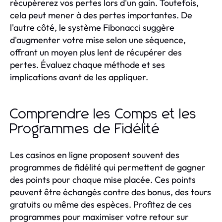
récupérerez vos pertes lors d'un gain. Toutefois,
cela peut mener à des pertes importantes. De
l'autre côté, le système Fibonacci suggère
d'augmenter votre mise selon une séquence,
offrant un moyen plus lent de récupérer des
pertes. Évaluez chaque méthode et ses
implications avant de les appliquer.
Comprendre les Comps et les
Programmes de Fidélité
Les casinos en ligne proposent souvent des
programmes de fidélité qui permettent de gagner
des points pour chaque mise placée. Ces points
peuvent être échangés contre des bonus, des tours
gratuits ou même des espèces. Profitez de ces
programmes pour maximiser votre retour sur