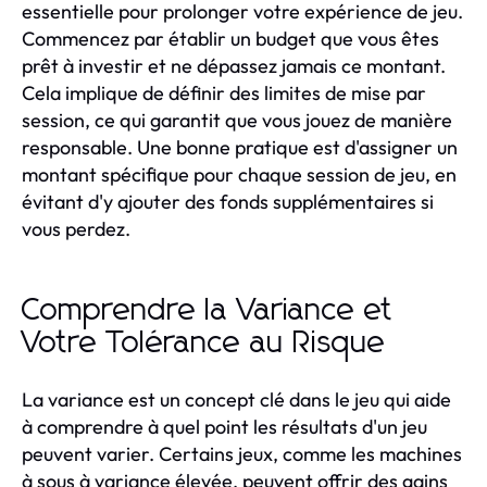
essentielle pour prolonger votre expérience de jeu.
Commencez par établir un budget que vous êtes
prêt à investir et ne dépassez jamais ce montant.
Cela implique de définir des limites de mise par
session, ce qui garantit que vous jouez de manière
responsable. Une bonne pratique est d'assigner un
montant spécifique pour chaque session de jeu, en
évitant d'y ajouter des fonds supplémentaires si
vous perdez.
Comprendre la Variance et
Votre Tolérance au Risque
La variance est un concept clé dans le jeu qui aide
à comprendre à quel point les résultats d'un jeu
peuvent varier. Certains jeux, comme les machines
à sous à variance élevée, peuvent offrir des gains