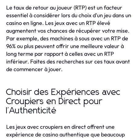
Le taux de retour au joueur (RTP) est un facteur
essentiel à considérer lors du choix d'un jeu dans un
casino en ligne. Les jeux avec un RTP élevé
augmentent vos chances de récupérer votre mise.
Par exemple, des machines à sous avec un RTP de
96% ou plus peuvent offrir une meilleure valeur à
long terme par rapport à celles avec un RTP
inférieur. Faites des recherches sur ces taux avant
de commencer à jouer.
Choisir des Expériences avec
Croupiers en Direct pour
l'Authenticité
Les jeux avec croupiers en direct offrent une
expérience de casino authentique que beaucoup