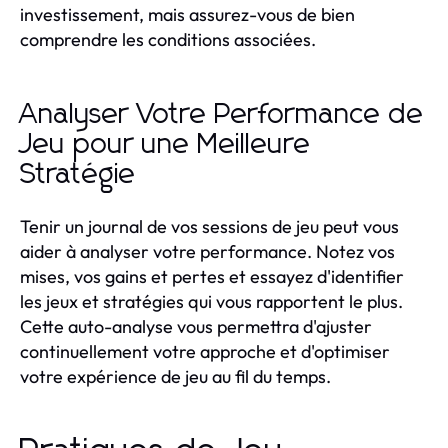
investissement, mais assurez-vous de bien
comprendre les conditions associées.
Analyser Votre Performance de
Jeu pour une Meilleure
Stratégie
Tenir un journal de vos sessions de jeu peut vous
aider à analyser votre performance. Notez vos
mises, vos gains et pertes et essayez d'identifier
les jeux et stratégies qui vous rapportent le plus.
Cette auto-analyse vous permettra d'ajuster
continuellement votre approche et d'optimiser
votre expérience de jeu au fil du temps.