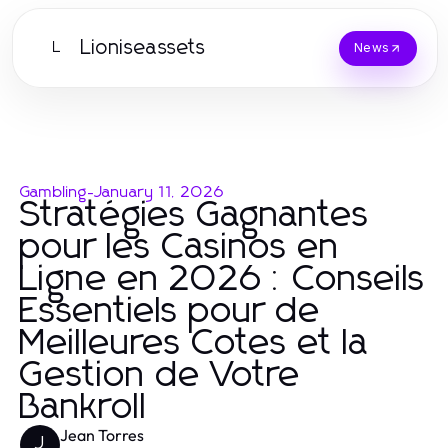
Lioniseassets
L
News
Gambling
-
January 11, 2026
Stratégies Gagnantes
pour les Casinos en
Ligne en 2026 : Conseils
Essentiels pour de
Meilleures Cotes et la
Gestion de Votre
Bankroll
Jean Torres
J