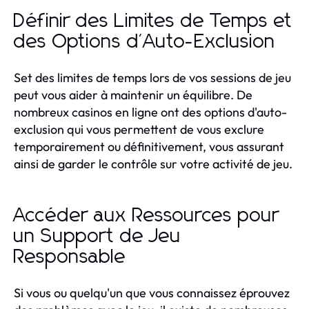
Définir des Limites de Temps et
des Options d'Auto-Exclusion
Set des limites de temps lors de vos sessions de jeu
peut vous aider à maintenir un équilibre. De
nombreux casinos en ligne ont des options d'auto-
exclusion qui vous permettent de vous exclure
temporairement ou définitivement, vous assurant
ainsi de garder le contrôle sur votre activité de jeu.
Accéder aux Ressources pour
un Support de Jeu
Responsable
Si vous ou quelqu'un que vous connaissez éprouvez