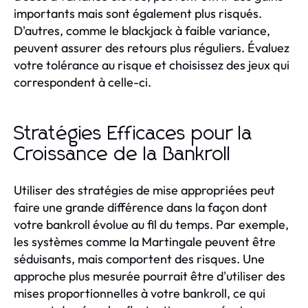
importants mais sont également plus risqués.
D'autres, comme le blackjack à faible variance,
peuvent assurer des retours plus réguliers. Évaluez
votre tolérance au risque et choisissez des jeux qui
correspondent à celle-ci.
Stratégies Efficaces pour la
Croissance de la Bankroll
Utiliser des stratégies de mise appropriées peut
faire une grande différence dans la façon dont
votre bankroll évolue au fil du temps. Par exemple,
les systèmes comme la Martingale peuvent être
séduisants, mais comportent des risques. Une
approche plus mesurée pourrait être d'utiliser des
mises proportionnelles à votre bankroll, ce qui