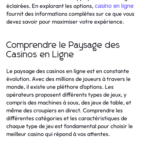
éclairées. En explorant les options,
casino en ligne
fournit des informations complètes sur ce que vous
devez savoir pour maximiser votre expérience.
Comprendre le Paysage des
Casinos en Ligne
Le paysage des casinos en ligne est en constante
évolution. Avec des millions de joueurs à travers le
monde, il existe une pléthore d’options. Les
opérateurs proposent différents types de jeux, y
compris des machines à sous, des jeux de table, et
même des croupiers en direct. Comprendre les
différentes catégories et les caractéristiques de
chaque type de jeu est fondamental pour choisir le
meilleur casino qui répond à vos attentes.