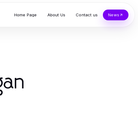
Home Page
About Us
Contact us
News
gan