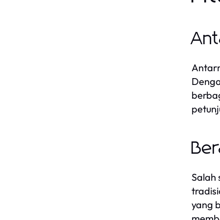
Ant
Antar
Dengan
berbag
petunj
Ber
Salah 
tradis
yang b
membe