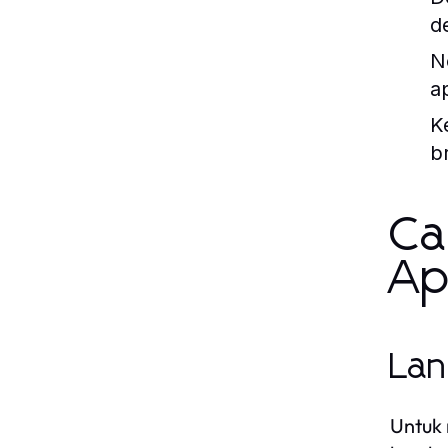
d
N
ap
K
b
Ca
Ap
Lan
Untuk 