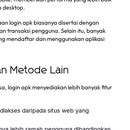
b desktop.
n login apk biasanya disertai dengan
dan transaksi pengguna. Selain itu, banyak
ang mendaftar dan menggunakan aplikasi
an Metode Lain
sa, login apk menyediakan lebih banyak fitur
t diakses daripada situs web yang
anya lebih ramah pengguna dibandingkan