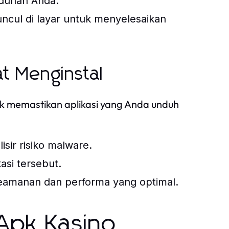
nduhan Anda.
muncul di layar untuk menyelesaikan
t Menginstal
uk memastikan aplikasi yang Anda unduh
sir risiko malware.
asi tersebut.
 keamanan dan performa yang optimal.
 Apk Kasino