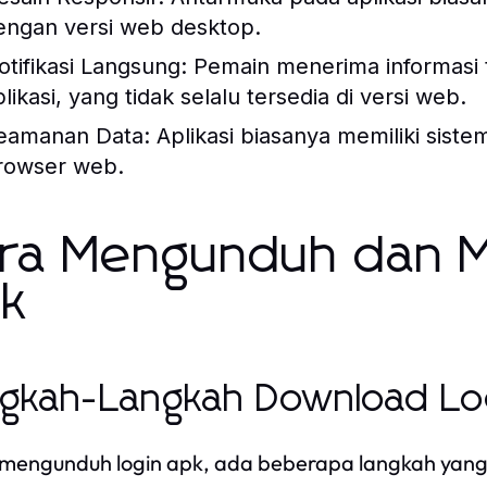
engan versi web desktop.
otifikasi Langsung:
Pemain menerima informasi 
likasi, yang tidak selalu tersedia di versi web.
eamanan Data:
Aplikasi biasanya memiliki sist
rowser web.
ra Mengunduh dan Me
k
gkah-Langkah Download Lo
mengunduh login apk, ada beberapa langkah yang h