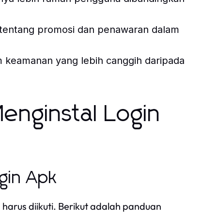
tentang promosi dan penawaran dalam
em keamanan yang lebih canggih daripada
nginstal Login
gin Apk
arus diikuti. Berikut adalah panduan