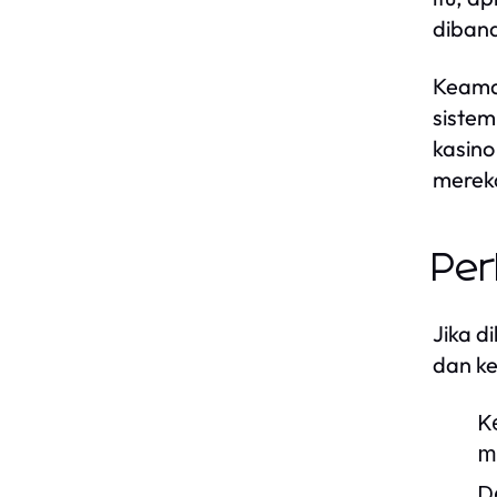
diband
Keaman
sistem
kasino
merek
Per
Jika d
dan k
K
m
D