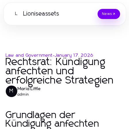
Lioniseassets
L
News
Law and Government
-
January 17, 2026
Rechtsrat: Kündigung
anfechten und
erfolgreiche Strategien
Maria Little
M
admin
Grundlagen der
Kündigung anfechten