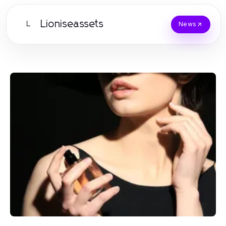
Lioniseassets
L
News