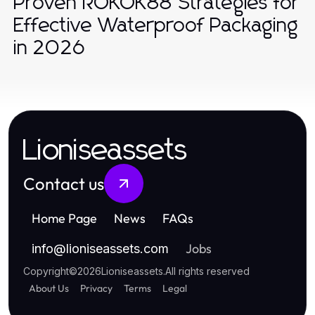
Proven ROKOK88 Strategies for
Effective Waterproof Packaging
in 2026
Lioniseassets
Contact us
Home Page
News
FAQs
Jobs
info
@
lioniseassets.com
Copyright
©
2026
Lioniseassets
.
All rights reserved
About Us
Privacy
Terms
Legal